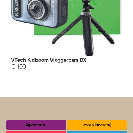
VTech Kidizoom Vloggercam DX
€
100
Algemeen
()
Voor kinderen
()