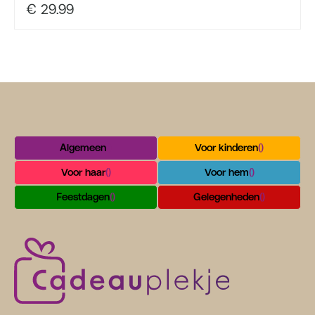
€
29.99
Algemeen
()
Voor kinderen
()
Voor haar
()
Voor hem
()
Feestdagen
()
Gelegenheden
()