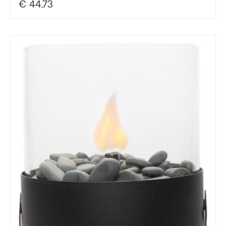
€
44.73