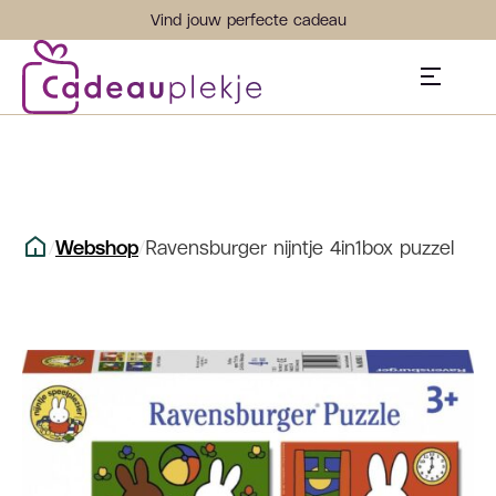
Vind jouw perfecte cadeau
/
Webshop
/
Ravensburger nijntje 4in1box puzzel