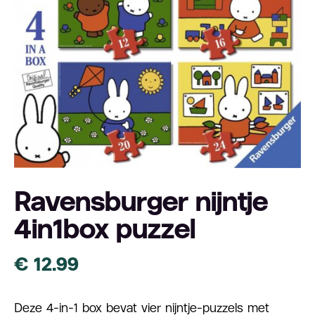
4,6
Ravensburger nijntje
4in1box puzzel
€
12.99
Deze 4-in-1 box bevat vier nijntje-puzzels met