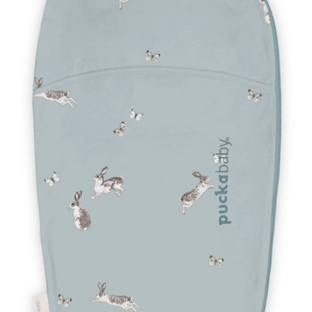
4,6
Puckababy Piep
Inbakerslaapzakje
Bunnies
€
49.95