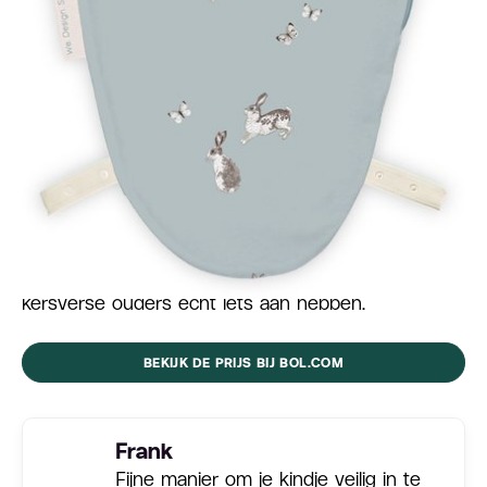
Laat je baby rustig en geborgen slapen met het
Puckababy Piep Inbakerslaapzakje. Geschikt voor
baby’s van 0 tot 3 maanden en gemaakt van zacht
katoen met een TOG-waarde van 0.5. De armpjes
blijven veilig in het slaapzakje, waardoor je kleintje
zichzelf minder snel wakker schrikt. Comfortabel,
niet strak en ideaal als alternatief voor traditioneel
inbakeren. Met schattige Bunnies-print en fijne
pasvorm. Een lief en praktisch kraamcadeau waar
kersverse ouders echt iets aan hebben.
BEKIJK DE PRIJS BIJ BOL.COM
Frank
Fijne manier om je kindje veilig in te