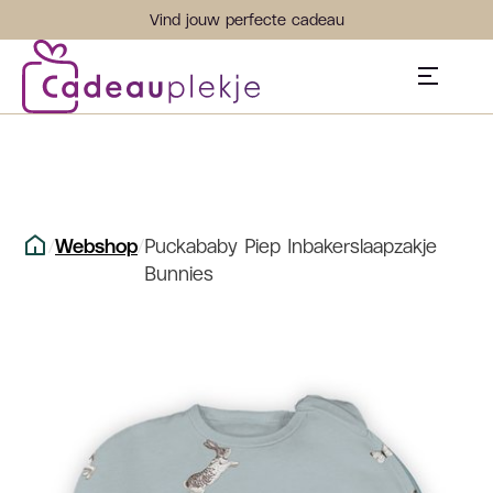
Vind jouw perfecte cadeau
/
Webshop
/
Puckababy Piep Inbakerslaapzakje
Bunnies