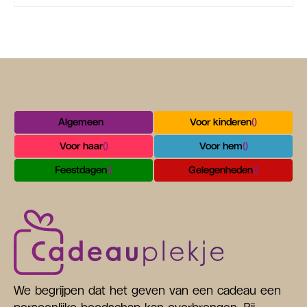
Algemeen
()
Voor kinderen
()
Voor haar
()
Voor hem
()
Feestdagen
()
Gelegenheden
()
We begrijpen dat het geven van een cadeau een