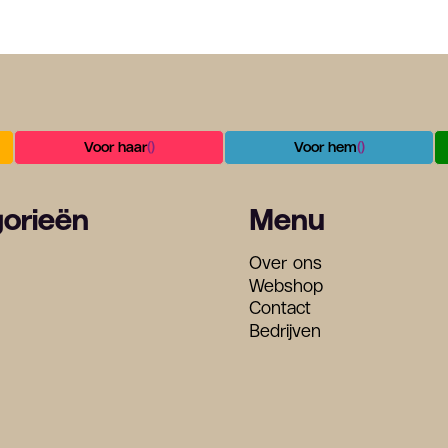
Voor haar
()
Voor hem
()
orieën
Menu
Over ons
n
Webshop
Contact
Bedrijven