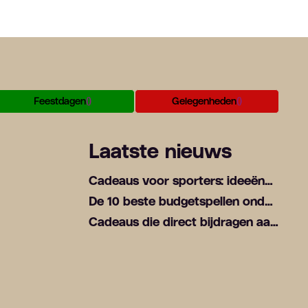
Feestdagen
()
Gelegenheden
()
Laatste nieuws
Cadeaus voor sporters: ideeën
voor fitnessliefhebbers
De 10 beste budgetspellen onder
€15 voor verrassend veel
Cadeaus die direct bijdragen aan
speelplezier
sfeer en gezelligheid thuis