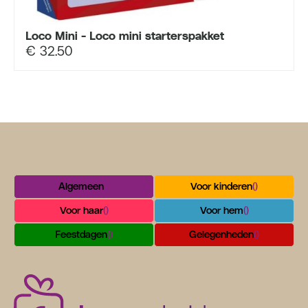
Loco Mini - Loco mini starterspakket
€
32.50
Algemeen
()
Voor kinderen
()
Voor haar
()
Voor hem
()
Feestdagen
()
Gelegenheden
()