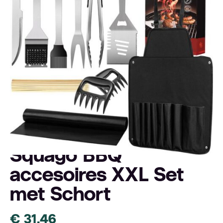
4.9
Squago BBQ
accesoires XXL Set
met Schort
€
31.46