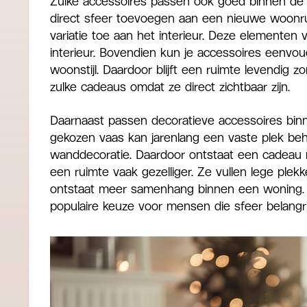
Zulke accessoires passen ook goed binnen d
direct sfeer toevoegen aan een nieuwe woonru
variatie toe aan het interieur. Deze elementen v
interieur. Bovendien kun je accessoires eenvo
woonstijl. Daardoor blijft een ruimte levendig
zulke cadeaus omdat ze direct zichtbaar zijn.
Daarnaast passen decoratieve accessoires binne
gekozen vaas kan jarenlang een vaste plek beh
wanddecoratie. Daardoor ontstaat een cadeau 
een ruimte vaak gezelliger. Ze vullen lege plek
ontstaat meer samenhang binnen een woning.
populaire keuze voor mensen die sfeer belangri