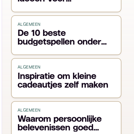
fitnessliefhebbers
ALGEMEEN
De 10 beste
budgetspellen onder
€15 voor verrassend
veel speelplezier
ALGEMEEN
Inspiratie om kleine
cadeautjes zelf maken
ALGEMEEN
Waarom persoonlijke
belevenissen goed